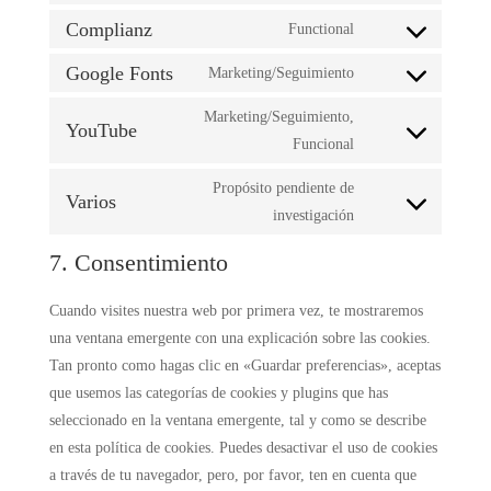
service
to
Complianz
Functional
woocommerce
Consent
service
to
Google Fonts
Marketing/Seguimiento
automattic
Consent
service
to
Marketing/Seguimiento,
complianz
YouTube
service
Consent
Funcional
google-
to
Propósito pendiente de
fonts
service
Varios
Consent
investigación
youtube
to
7. Consentimiento
service
varios
Cuando visites nuestra web por primera vez, te mostraremos
una ventana emergente con una explicación sobre las cookies.
Tan pronto como hagas clic en «Guardar preferencias», aceptas
que usemos las categorías de cookies y plugins que has
seleccionado en la ventana emergente, tal y como se describe
en esta política de cookies. Puedes desactivar el uso de cookies
a través de tu navegador, pero, por favor, ten en cuenta que