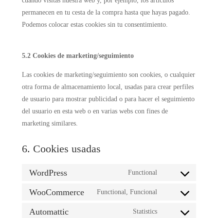
cuando visitas nuestra web y, por ejemplo, los artículos
permanecen en tu cesta de la compra hasta que hayas pagado.
Podemos colocar estas cookies sin tu consentimiento.
5.2 Cookies de marketing/seguimiento
Las cookies de marketing/seguimiento son cookies, o cualquier
otra forma de almacenamiento local, usadas para crear perfiles
de usuario para mostrar publicidad o para hacer el seguimiento
del usuario en esta web o en varias webs con fines de
marketing similares.
6. Cookies usadas
WordPress
Functional
Consent
to
WooCommerce
Functional, Funcional
Consent
service
to
Automattic
Statistics
wordpress
Consent