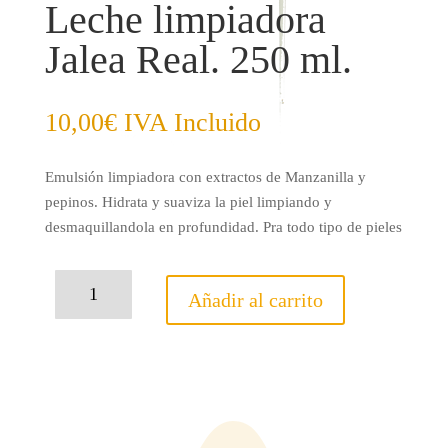
Leche limpiadora
Jalea Real. 250 ml.
10,00
€
IVA Incluido
Emulsión limpiadora con extractos de Manzanilla y
pepinos. Hidrata y suaviza la piel limpiando y
desmaquillandola en profundidad. Pra todo tipo de pieles
Leche
Añadir al carrito
limpiadora
Jalea
Real.
250
ml.
cantidad