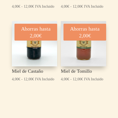
Rango
Rango
4,00
€
-
12,00
€
IVA Incluido
4,00
€
-
12,00
€
IVA Incluido
de
de
precios:
precios:
desde
desde
Ahorras hasta
Ahorras hasta
4,00€
4,00€
2,00
€
2,00
€
hasta
hasta
12,00€
12,00€
Miel de Castaño
Miel de Tomillo
Rango
Rango
4,00
€
-
12,00
€
IVA Incluido
4,00
€
-
12,00
€
IVA Incluido
de
de
precios:
precios:
desde
desde
4,00€
4,00€
hasta
hasta