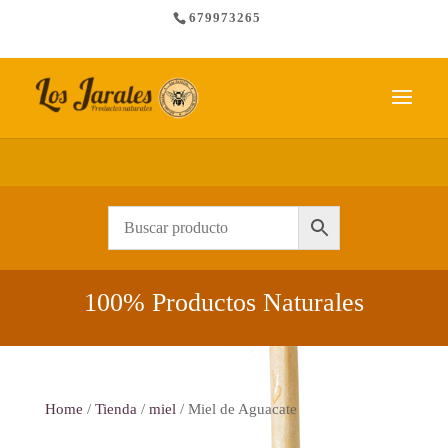
679973265
Envío gratis a partir de 65 €
100% Productos Naturales
Home
/
Tienda
/
miel
/ Miel de Aguacate