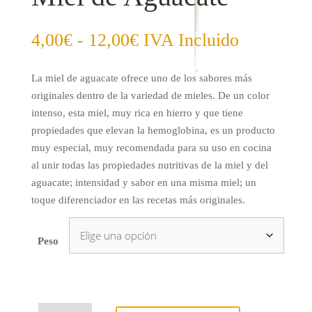
Rango
4,00
€
-
12,00
€
IVA Incluido
de
precios:
La miel de aguacate ofrece uno de los sabores más
desde
originales dentro de la variedad de mieles. De un color
4,00€
intenso, esta miel, muy rica en hierro y que tiene
hasta
propiedades que elevan la hemoglobina, es un producto
12,00€
muy especial, muy recomendada para su uso en cocina
al unir todas las propiedades nutritivas de la miel y del
aguacate; intensidad y sabor en una misma miel; un
toque diferenciador en las recetas más originales.
Peso
Miel