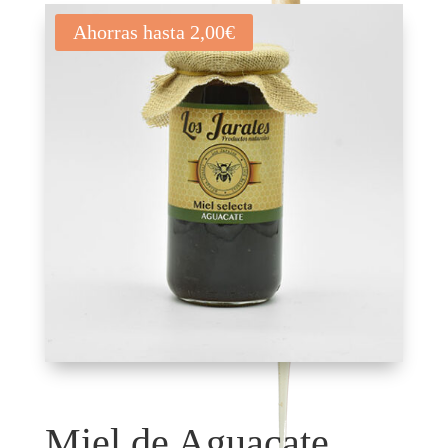
Ahorras hasta
2,00
€
Miel de Aguacate