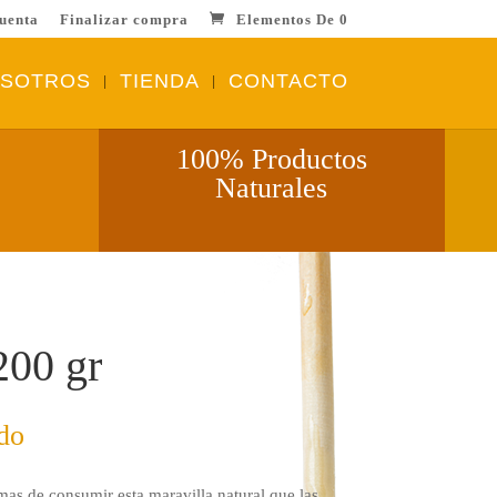
uenta
Finalizar compra
Elementos De 0
OSOTROS
TIENDA
CONTACTO
100% Productos
Naturales
200 gr
do
mas de consumir esta maravilla natural que las