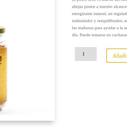
abejas ponen a nuestro alcance.
energizante natural, un regula
estimulador y reequilibrador, u
las mañanas para ayudar a la ac
día. Puede tomarse en cuchara
Polen
Añadir
seco
200
gr
cantidad