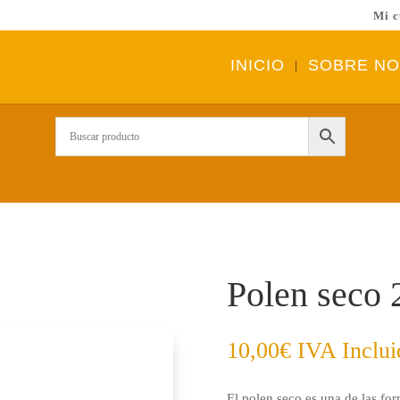
Mi c
INICIO
SOBRE N
Polen seco 
10,00
€
IVA Inclui
El polen seco es una de las for