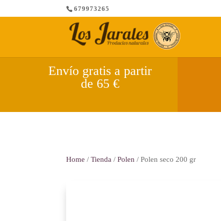
679973265
Envío gratis a partir
de 65 €
Home
/
Tienda
/
Polen
/ Polen seco 200 gr