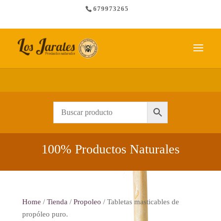
679973265
Envío gratis a partir de 65 €
100% Productos Naturales
Home
/
Tienda
/
Propoleo
/ Tabletas masticables de
propóleo puro.