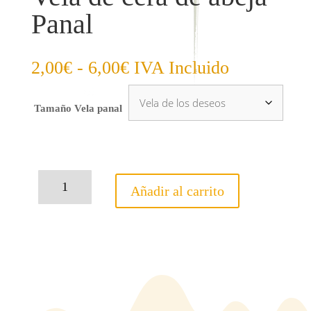
Panal
Rango
2,00
€
-
6,00
€
IVA Incluido
de
precios:
Tamaño Vela panal
desde
2,00€
hasta
6,00€
Vela
Añadir al carrito
de
cera
de
abeja
Panal
cantidad