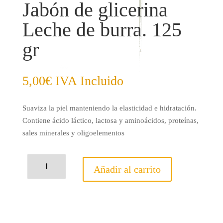
Jabón de glicerina
Leche de burra. 125
gr
5,00
€
IVA Incluido
Suaviza la piel manteniendo la elasticidad e hidratación.
Contiene ácido láctico, lactosa y aminoácidos, proteínas,
sales minerales y oligoelementos
Jabón
Añadir al carrito
de
glicerina
Leche
de
burra.