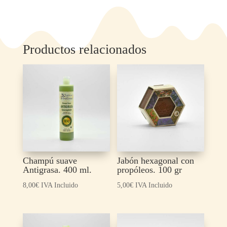
125
gr
cantidad
Productos relacionados
Champú suave
Jabón hexagonal con
Antigrasa. 400 ml.
propóleos. 100 gr
8,00
€
IVA Incluido
5,00
€
IVA Incluido